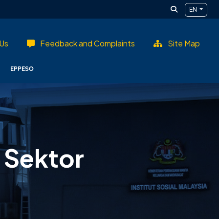
EN
Us
Feedback and Complaints
Site Map
EPPESO
 Sektor