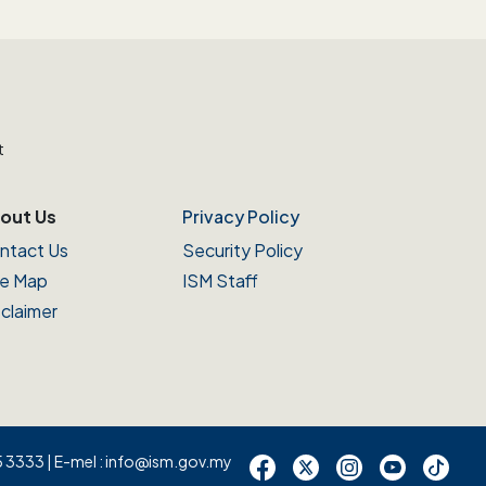
t
out Us
Privacy Policy
ntact Us
Security Policy
te Map
ISM Staff
sclaimer
5 3333 | E-mel : info@ism.gov.my