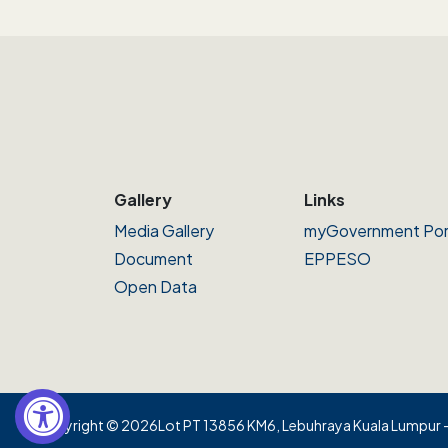
Gallery
Links
Media Gallery
myGovernment Por
Document
EPPESO
Open Data
Copyright © 2026
Lot PT 13856 KM6, Lebuhraya Kuala Lumpur - 