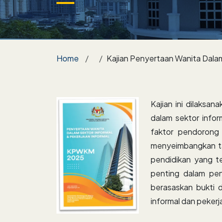
Breadcrumb
Home
Kajian Penyertaan Wanita Dalam
Kajian ini dilaksa
dalam sektor infor
faktor pendorong
menyeimbangkan ta
pendidikan yang t
penting dalam peny
berasaskan bukti d
informal dan pekerja