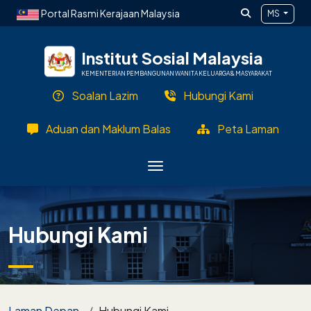
Langkau ke kandungan utama
Portal Rasmi Kerajaan Malaysia
MS
Institut Sosial Malaysia
KEMENTERIAN PEMBANGUNAN WANITA KELUARGA & MASYARAKAT
Soalan Lazim
Hubungi Kami
Aduan dan Maklum Balas
Peta Laman
Hubungi Kami
Breadcrumb
Laman Depan
Hubungi Kami