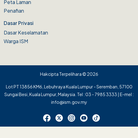
Peta Laman
Penafian
Dasar Privasi
Dasar Keselamatan
Warga ISM
Hakcipta Terpelihara © 2026
Lot PT 13856 KM6, Lebuhraya Kuala Lumpur - Seremban, 57100
Sungai Besi, Kuala Lumpur, Malaysia. Tel : 03 - 7985 3333 | E-mel :
info@ism.gov.my