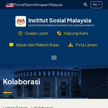
Langkau ke kandungan utama
Portal Rasmi Kerajaan Malaysia
MS
Institut Sosial Malaysia
KEMENTERIAN PEMBANGUNAN WANITA KELUARGA & MASYARAKAT
Soalan Lazim
Hubungi Kami
Aduan dan Maklum Balas
Peta Laman
Kolaborasi
Breadcrumb
Laman Depan
Kolaborasi