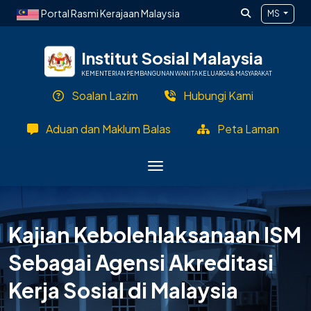
Langkau ke kandungan utama
Portal Rasmi Kerajaan Malaysia
MS
Institut Sosial Malaysia
KEMENTERIAN PEMBANGUNAN WANITA KELUARGA & MASYARAKAT
Soalan Lazim
Hubungi Kami
Aduan dan Maklum Balas
Peta Laman
Kajian Kebolehlaksanaan ISM
Sebagai Agensi Akreditasi
Kerja Sosial di Malaysia